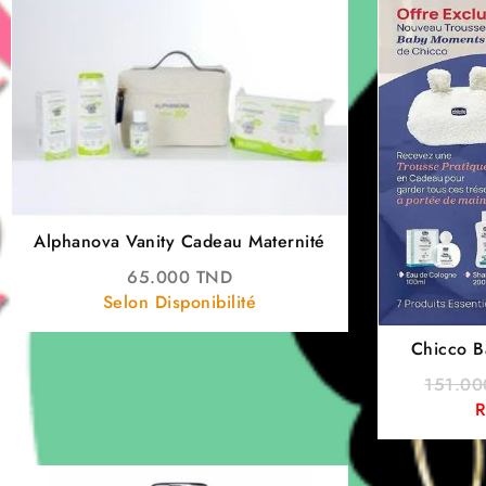
Alphanova Vanity Cadeau Maternité
65.000
TND
Selon Disponibilité
Chicco B
b
151.0
R