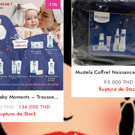
-11%
Mustela Coffret Naissance Trousse 
jean
95.000
TND
Rupture de Sto
aby Moments – Trousse
ébé – 7 produits
Le
Le
00
TND
134.000
TND
prix
prix
upture de Stock
initial
actuel
était :
est :
151.000 TND.
134.000 TND.