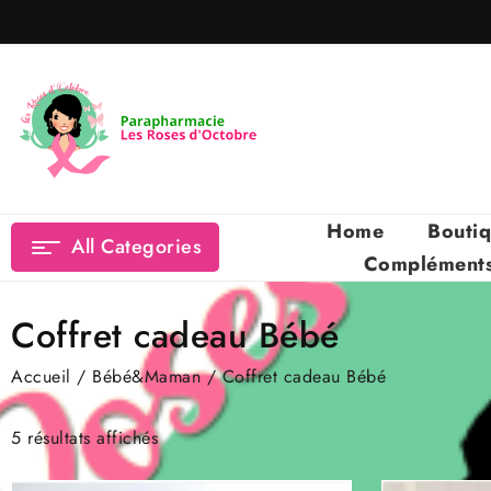
Skip
to
content
Home
Bouti
All Categories
Compléments 
Coffret cadeau Bébé
Accueil
/
Bébé&Maman
/ Coffret cadeau Bébé
5 résultats affichés