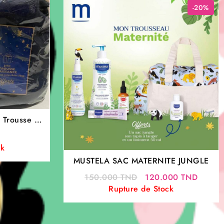
-20%
en
ck
MUSTELA SAC MATERNITE JUNGLE
Le
Le
150.000
TND
120.000
TND
prix
prix
Rupture de Stock
initial
actuel
était :
est :
150.000 TND.
120.0