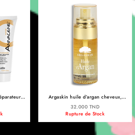
parateur
Argaskin huile d’argan cheveux,
L
visage, corps et ongles 40ml -phytéal
32.000
TND
ck
Rupture de Stock