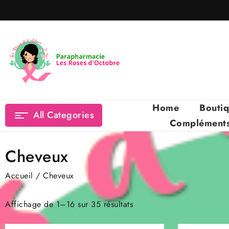
Skip
to
content
Home
Bouti
All Categories
Compléments 
Cheveux
Accueil
/ Cheveux
Affichage de 1–16 sur 35 résultats