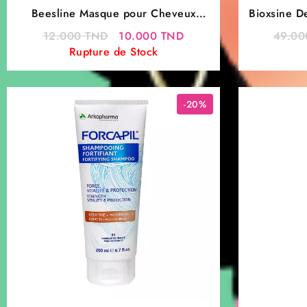
Beesline Masque pour Cheveux
Bioxsine 
Straight Silky – Soin Lissant
Le
Le
12.000
TND
10.000
TND
49.0
prix
prix
Rupture de Stock
initial
actuel
était :
est :
12.000 TND.
10.000 TND.
-20%