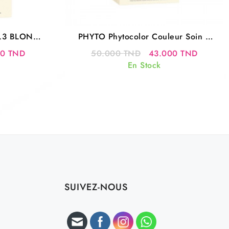
.3 BLOND
PHYTO Phytocolor Couleur Soin 5
chatain clair
Le
Le
Le
00
TND
50.000
TND
43.000
TND
prix
prix
prix
En Stock
actuel
initial
actuel
est :
était :
est :
0 TND.
43.000 TND.
50.000 TND.
43.000
SUIVEZ-NOUS