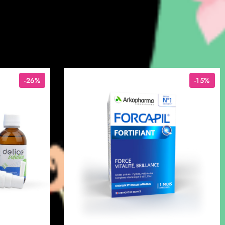
-26%
-15%