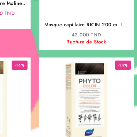
re Moline
ense pour
Le
00
TND
t très secs
prix
Masque capillaire RICIN 200 ml Les
actuel
Petits Bains de Provence
est :
42.000
TND
0 TND.
35.000 TND.
Rupture de Stock
-14%
-14%