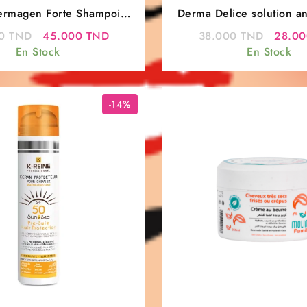
Dermagen Forte Shampoing
Derma Delice solution an
– 300 ML
ml
Le
Le
Le
00
TND
45.000
TND
38.000
TND
28.0
prix
prix
prix
En Stock
En Stock
initial
actuel
initial
était :
est :
était :
49.000 TND.
45.000 TND.
38.00
-14%