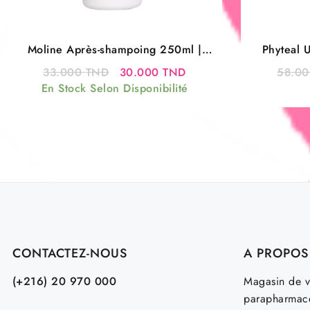
Moline Après-shampoing 250ml |
Phyteal 
Soin Hydratant Cheveux Secs
Le
Le
33.000
TND
30.000
TND
58.0
prix
prix
En Stock Selon Disponibilité
initial
actuel
était :
est :
33.000 TND.
30.000 TND.
CONTACTEZ-NOUS
A PROPOS
(+216) 20 970 000
Magasin de v
parapharmace