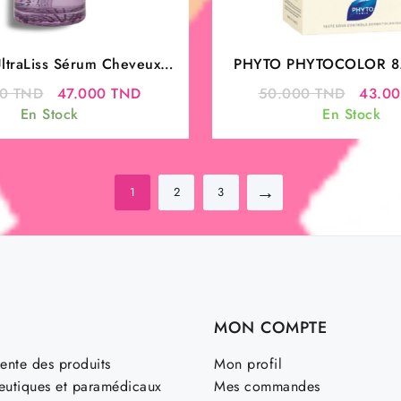
UltraLiss Sérum Cheveux
PHYTO PHYTOCOLOR 8
100 ml
CLAIR DORE
Le
Le
Le
00
TND
47.000
TND
50.000
TND
43.0
prix
prix
prix
En Stock
En Stock
initial
actuel
initial
était :
est :
était :
58.000 TND.
47.000 TND.
50.00
→
1
2
3
MON COMPTE
ente des produits
Mon profil
utiques et paramédicaux
Mes commandes