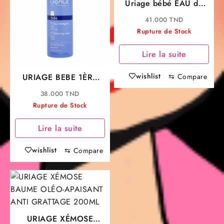
Uriage bébé EAU de
Soin 1ère senteur
41.000
TND
50ML
Rupture de Stock
Lire la suite
wishlist
URIAGE BEBE 1ÈRE
⇆
Compare
EAU NETTOYANTE
38.000
TND
EAU NETTOYANTE
Rupture de Stock
DOUCEUR 500ML
Lire la suite
wishlist
⇆
Compare
URIAGE XÉMOSE