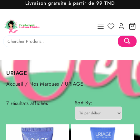
Livraison gratuite à partir de 99 TND
Skip
to
content
URIAGE
Accueil
/
Nos Marques
/ URIAGE
Sort By:
7 résultats affichés