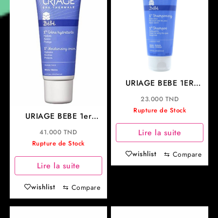
URIAGE BEBE 1ER
SHAMPOOING EXTRA-
23.000
TND
DOUX SANS SAVON
Rupture de Stock
URIAGE BEBE 1er
200ML
CHANGE
Lire la suite
41.000
TND
PRÉVENTION ET SOIN
Rupture de Stock
DES ROUGEURS DU
wishlist
⇆
Compare
SIÈGE
Lire la suite
wishlist
⇆
Compare