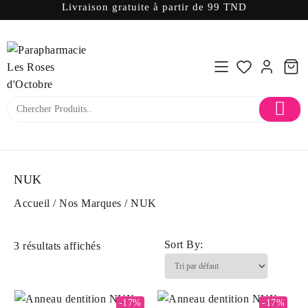
Livraison gratuite à partir de 99 TND
Skip
to
content
NUK
Accueil
/
Nos Marques
/ NUK
Sort By:
3 résultats affichés
-17%
-17%