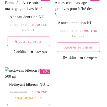
Anneau dentition NUK
Forme 8 – Soulagement
Anneau dentition NUK –
Le
Le
12.000
TND
10.000
TND
Gencives & Massage
Soulagement gencives
prix
prix
En Stock
Le
Le
23.000
TND
19.000
TND
dès 3 mois
initial
actuel
prix
prix
En Stock
Ajouter au panier
était :
est :
initial
actuel
12.000 TND.
10.000 TND.
Ajouter au panier
était :
est :
wishlist
⇆
Compare
23.000 TND.
19.000
wishlist
⇆
Compare
-19%
Nettoyant biberon NUK
500 ml – Nettoyage sûr
Le
Le
16.000
TND
13.000
TND
pour bébé
prix
prix
Selon Disponibilité
initial
actuel