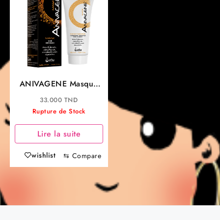
ANIVAGENE Masque
Réparateur Cheveux
33.000
TND
125ML
Rupture de Stock
Lire la suite
wishlist
⇆
Compare