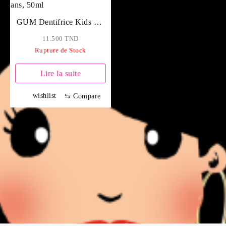
GUM Dentifrice Kids 2/6
ans, 50ml
11.500
TND
Rupture de Stock
Lire la suite
wishlist
⇆
Compare