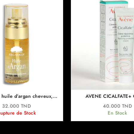
 huile d’argan cheveux,
AVENE CICALFATE+
ps et ongles 40ml -phytéal
RÉPARATRICE PROTECT
32.000
TND
40.000
TND
upture de Stock
En Stock