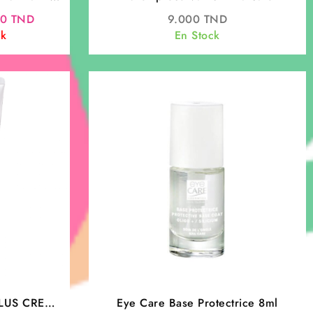
 ml
Le
00
TND
9.000
TND
prix
ck
En Stock
actuel
est :
0 TND.
22.000 TND.
PLUS CREME
Eye Care Base Protectrice 8ml