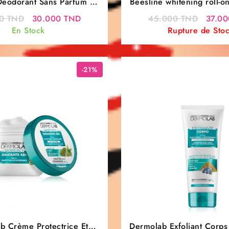
Déodorant Sans Parfum –
Beesline whitening roll-o
ssant & Sans Aluminium
arabian oud 50
Le
Le
Le
00
TND
30.000
TND
45.000
TND
37.0
prix
prix
prix
En Stock
Rupture de Sto
initial
actuel
initial
était :
est :
était :
35.000 TND.
30.000 TND.
45.0
-21%
b Crème Protectrice Et
Dermolab Exfoliant Corps 