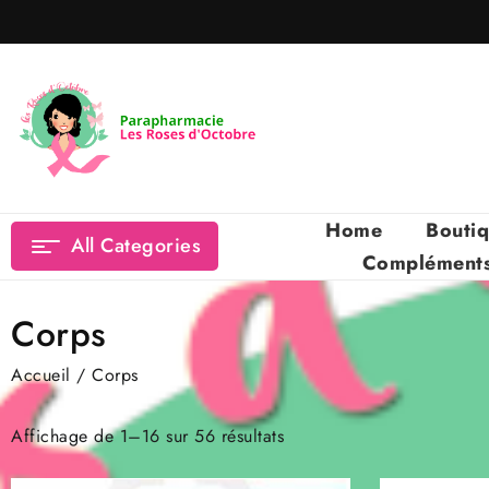
Skip
to
content
Home
Bouti
All Categories
Compléments 
Corps
Accueil
/ Corps
Affichage de 1–16 sur 56 résultats