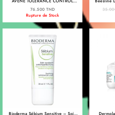
AVENE TOLÉRANCE CONTROL
Beesline 
BAUME APAISANT RESTAURATEUR
Blanchi
76.500
TND
35.0
40ML
Rupture de Stock
Bioderma Sébium Sensitive – Soin
Dermola