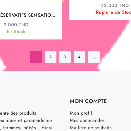
PIEDS, UREE 10%, 
42.300
TND
Rupture de Sto
ÉSERVATIFS SENSATION
BOITE DE 3
9.000
TND
En Stock
→
1
2
3
4
MON COMPTE
ente des produits
Mon profil
utiques et paramédicaux
Mes commandes
, hommes, bébés… Ainsi
Ma liste de souhaits