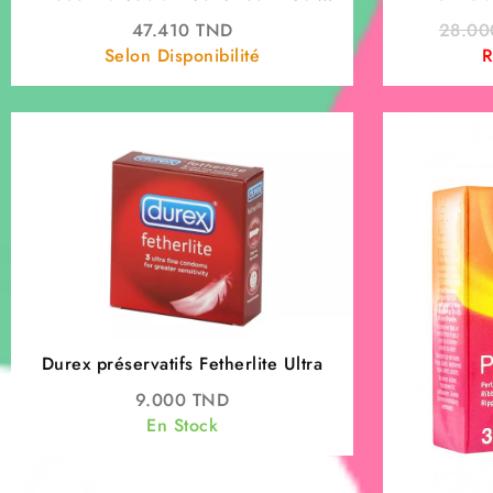
Apaisant Anti-Imperfections 30 ml
Fortifian
47.410
TND
28.0
Selon Disponibilité
R
Durex préservatifs Fetherlite Ultra
9.000
TND
En Stock