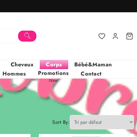
Cheveux
Corps
Bébé&Maman
Promotions
Hommes
Contact
New
Sort By: