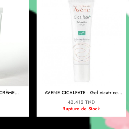
 CRÈME
AVENE CICALFATE+ Gel cicatrice
RICE 40ML
30ML
42.412
TND
Rupture de Stock