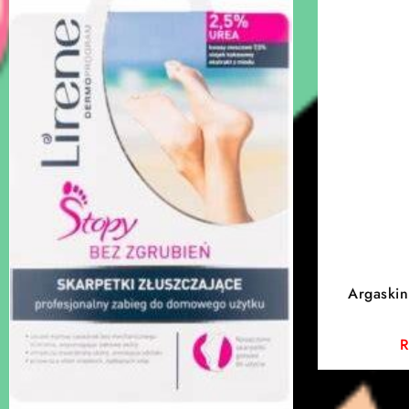
Argaskin
visage, cor
R