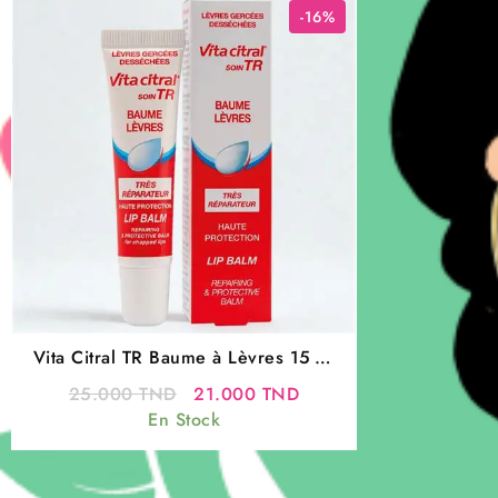
-16%
Vita Citral TR Baume à Lèvres 15 ml
– soin réparateur et protecteur
Le
Le
25.000
TND
21.000
TND
prix
prix
En Stock
initial
actuel
était :
est :
25.000 TND.
21.000 TND.