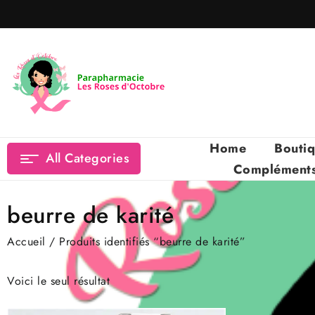
Skip
to
content
Home
Bouti
All Categories
Compléments 
beurre de karité
Accueil
/ Produits identifiés “beurre de karité”
Voici le seul résultat