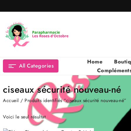
Skip
to
content
Home
Bouti
All Categories
Compléments 
ciseaux sécurité nouveau-né
Accueil
/ Produits identifiés “ciseaux sécurité nouveau-né”
Voici le seul résultat