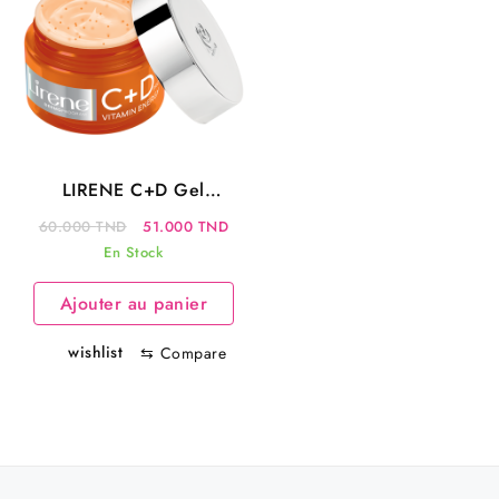
LIRENE C+D Gel
Crème Hydratant 50ML
Le
Le
60.000
TND
51.000
TND
– Peau Mixte à Grasse
prix
prix
En Stock
| Hydratation & Éclat
initial
actuel
Vitamine C+D
Ajouter au panier
était :
est :
60.000 TND.
51.000 TND.
wishlist
⇆
Compare