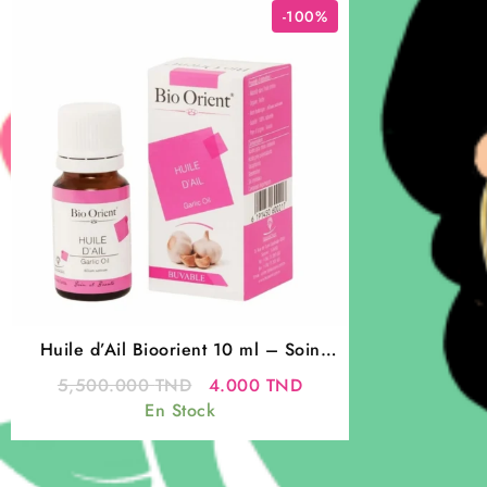
-100%
Huile d’Ail Bioorient 10 ml – Soin
Fortifiant Naturel
Le
Le
5,500.000
TND
4.000
TND
prix
prix
En Stock
initial
actuel
était :
est :
5,500.000 TND.
4.000 TND.