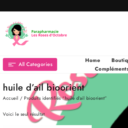
Skip
to
content
Home
Bouti
All Categories
Compléments 
huile d’ail bioorient
Accueil
/ Produits identifiés “huile d’ail bioorient”
Voici le seul résultat