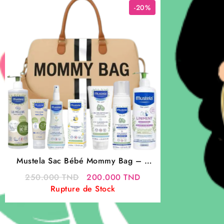
-20%
Mustela Sac Bébé Mommy Bag – 7
Produits Essentiels pour Bébé | Soins
Le
Le
250.000
TND
200.000
TND
Bébé
prix
prix
Rupture de Stock
initial
actuel
était :
est :
250.000 TND.
200.000 TND.