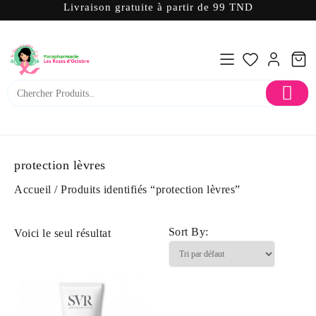
Livraison gratuite à partir de 99 TND
Skip
to
content
protection lèvres
Accueil
/ Produits identifiés “protection lèvres”
Sort By:
Voici le seul résultat