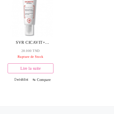
SVR CICAVIT+
BAUME PROTECTEUR
28.000
TND
LEVRES 10G
Rupture de Stock
Lire la suite
wishlist
⇆
Compare