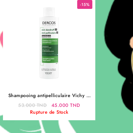
-15%
Shampooing antipelliculaire Vichy –
Dercos Cheveux gras 200 ml
Le
Le
53.000
TND
45.000
TND
prix
prix
Rupture de Stock
initial
actuel
était :
est :
53.000 TND.
45.000 TND.