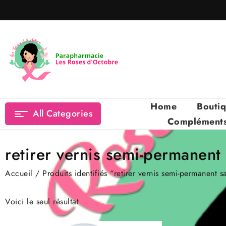
Skip
to
content
Home
Bouti
All Categories
Compléments 
retirer vernis semi-permanent
Accueil
/ Produits identifiés “retirer vernis semi-permanent 
Voici le seul résultat