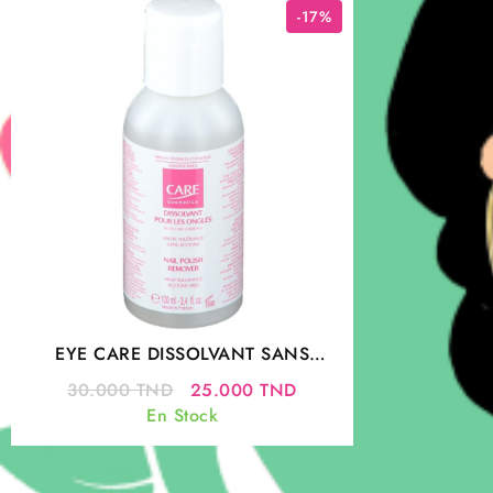
-17%
EYE CARE DISSOLVANT SANS
ACETONE 100ML | Tunisie
Le
Le
30.000
TND
25.000
TND
prix
prix
En Stock
initial
actuel
était :
est :
30.000 TND.
25.000 TND.