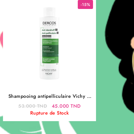
-15%
Shampooing antipelliculaire Vichy –
Dercos Cheveux gras 200 ml
Le
Le
53.000
TND
45.000
TND
prix
prix
Rupture de Stock
initial
actuel
était :
est :
53.000 TND.
45.000 TND.