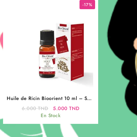
-17%
Huile de Ricin Bioorient 10 ml – Soin
Naturel Fortifiant
Le
Le
6.000
TND
5.000
TND
prix
prix
En Stock
initial
actuel
était :
est :
6.000 TND.
5.000 TND.