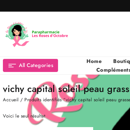
Skip
to
content
Home
Bouti
All Categories
Compléments 
vichy capital soleil peau gras
Accueil
/ Produits identifiés “vichy capital soleil peau grass
Voici le seul résultat