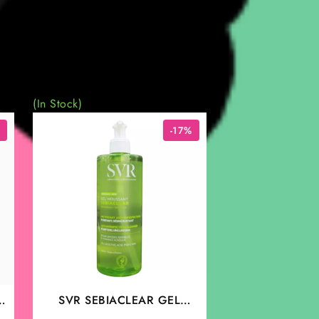
(In Stock)
-17%
SVR SEBIACLEAR GEL
MOUSSANT 400ML