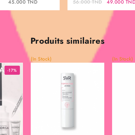
Le
45.000
TND
56.000
TND
49.000
TN
prix
initial
était :
56.000 TND
Produits similaires
(In Stock)
(In Stock)
-17%