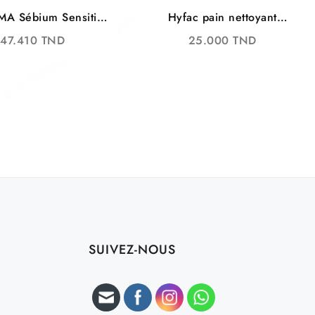
A Sébium Sensitive
Hyfac pain nettoyant
Soin Apaisant Anti-
purifiant (100g)
47.410
TND
25.000
TND
fections – Peaux à
dance Acnéique
SUIVEZ-NOUS