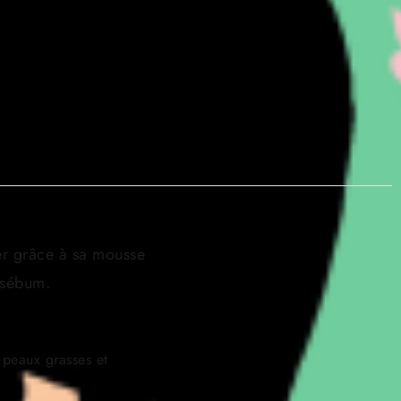
r grâce à sa mousse
e sébum.
 peaux grasses et