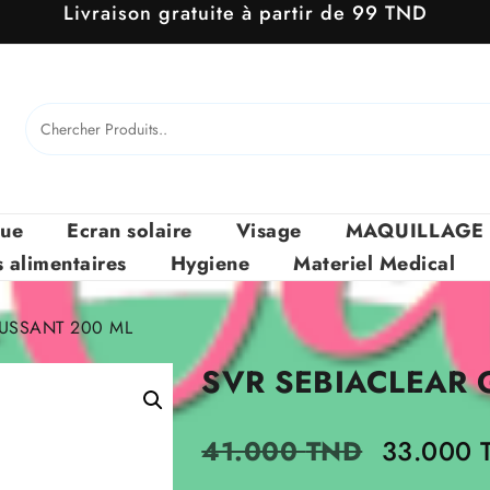
Livraison gratuite à partir de 99 TND
que
Ecran solaire
Visage
MAQUILLAGE
alimentaires
Hygiene
Materiel Medical
USSANT 200 ML
SVR SEBIACLEAR 
Le
41.000
TND
33.000
prix