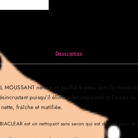
Description
MOUSSANT nettoie et purifie la peau sans la desséche
ésincrustant puisqu’il élimine les impuretés et l’excès d
nette, fraîche et matifiée.
IACLEAR est un nettoyant sans savon qui est destiné pour les