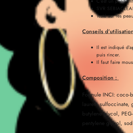
C’est un purifian
SVR SEBIACLEAR 
Testé sur les pe
Conseils d’utilisation
Il est indiqué 
puis rincer.
Il faut faire mou
Composition :
Formule INCI: coco-b
laureth sulfoccinate,
butylene glycol, PEG
pentylene glycol, so