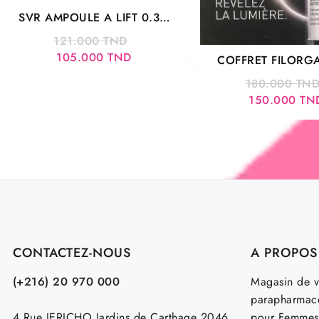
SVR AMPOULE A LIFT 0.3%
CONCENTRE LISSANT 30ML
Le
121.000
TND
Le
prix
105.000
TND
COFFRET FILORGA
prix
initial
UNIFY INTENS
180.000
TN
actuel
était :
150.000
TN
est :
121.000 TND.
105.000 TND.
CONTACTEZ-NOUS
A PROPOS
(+216) 20 970 000
Magasin de v
parapharmace
4 Rue JERICHO Jardins de Carthage 2046
pour Femmes