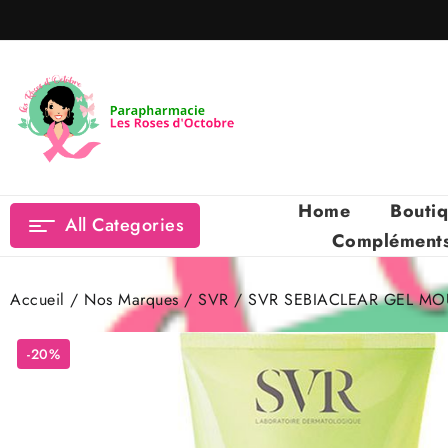
Skip
to
content
Home
Bouti
All Categories
Compléments 
Accueil
/
Nos Marques
/
SVR
/ SVR SEBIACLEAR GEL MO
-20%