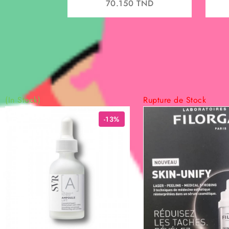
70.150
TND
(In Stock)
Rupture de Stock
-13%