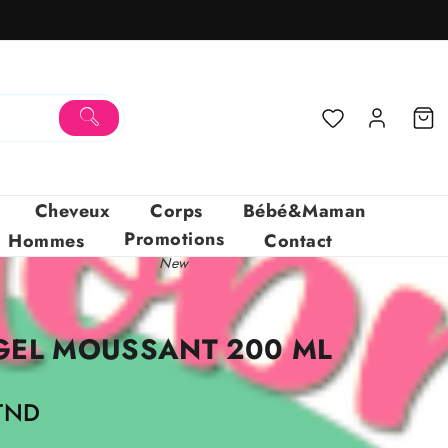
Cheveux
Corps
Bébé&Maman
Promotions
Hommes
Contact
New
GEL MOUSSANT 200 ML
Le
TND
prix