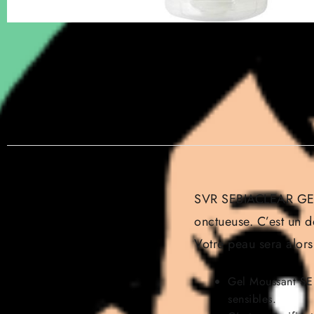
SVR SEBIACLEAR GEL 
onctueuse. C’est un d
Votre peau sera alors 
Gel Moussant SEB
sensibles.