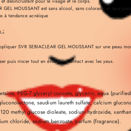
t et désincrustant pour le visage et le corps.
GEL MOUSSANT est sans alcool, sans colorants et sans par
aux à tendance acnéique
 :
d’appliquer SVR SEBIACLEAR GEL MOUSSANT sur une peau mouil
sser puis rincer tout en évitant le contact avec les yeux.
etaine, PEG-7 glyceryl cocoate, glycerin, aqua (purifie
 gluconolactone, saudium laureth sulfate, calcium glucona
-120 methyl glucose dioleate, sodium hydroxide, xanthan
dium chloride, sodium benzoate, parfum (fragrance).