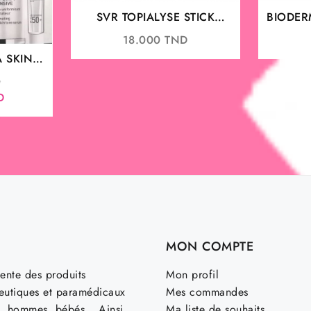
SVR TOPIALYSE STICK
BIODERM
LEVRES 4GR
30ml – 
18.000
TND
Imper
 SKIN-
Ten
IVE
Le
D
Le
prix
D
prix
initial
actuel
était :
est :
180.000 TND.
150.000 TND.
MON COMPTE
ente des produits
Mon profil
utiques et paramédicaux
Mes commandes
, hommes, bébés… Ainsi
Ma liste de souhaits