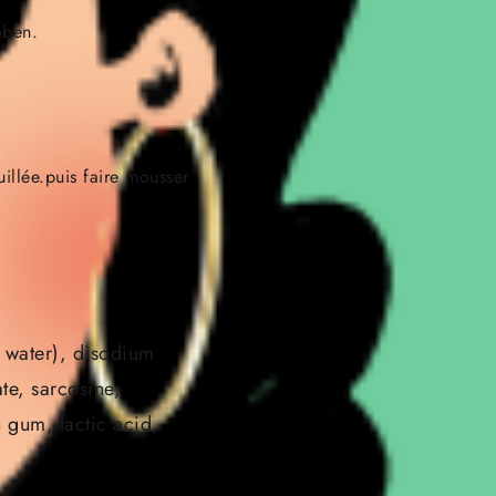
aben.
lée.puis faire mousser
d water), disodium
te, sarcosine,
 gum, lactic acid,