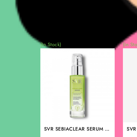
(In Stock)
(In St
SVR SEBIACLEAR SERUM 30
SVR
ml