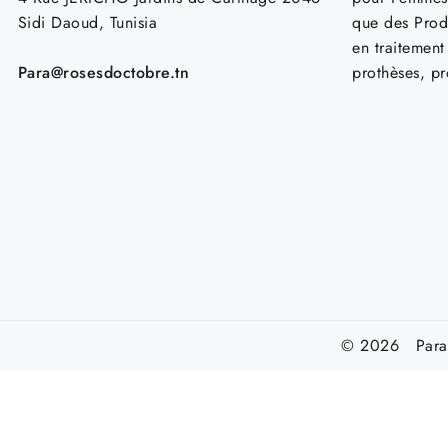
Sidi Daoud, Tunisia
que des Prod
en traitemen
Para@rosesdoctobre.tn
prothèses, p
© 2026 Parap