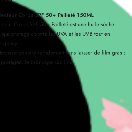
prix
ecteur Corps SPF 50+ Pailleté 150ML
actuel
eur Corps SPF 50+ Pailleté est une huile sèche
est :
es qui protège co ntre les UVA et les UVB tout en
TND.
45.000 TND.
et glowy.
otectrice pénètre rapidement sans laisser de film gras :
et protégée, le bronzage sublimé.