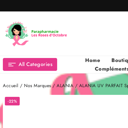
Skip
to
content
Home
Bouti
All Categories
Compléments 
Accueil
/
Nos Marques
/
ALANIA
/ ALANIA UV PARFAIT Spr
-22%