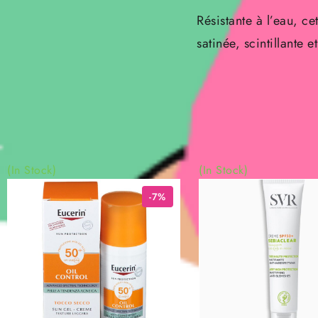
Résistante à l’eau, ce
satinée, scintillante 
(In Stock)
(In Stock)
-7%