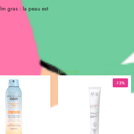
ilm gras : la peau est
(In Stock)
-13%