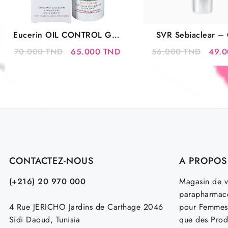
Eucerin OIL CONTROL Gel-
SVR Sebiaclear –
Crème SPF 50+ 50ML
solaire matifiante
Le
Le
Le
70.000
TND
65.000
TND
56.000
TND
49.
prix
prix
prix
initial
actuel
initia
était :
est :
était 
70.000 TND.
65.000 TND.
56.0
CONTACTEZ-NOUS
A PROPOS
(+216) 20 970 000
Magasin de v
parapharmace
4 Rue JERICHO Jardins de Carthage 2046
pour Femmes
Sidi Daoud, Tunisia
que des Prod