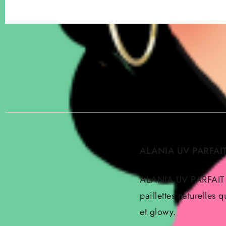
ALANIA UV PARFAIT 
ALANIA UV PARFAIT Sp
paillettes naturelles 
et glowy.