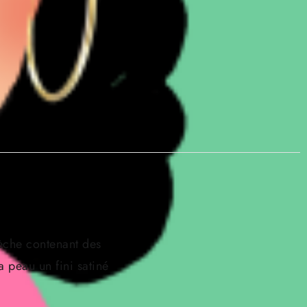
èche contenant des
a peau un fini satiné