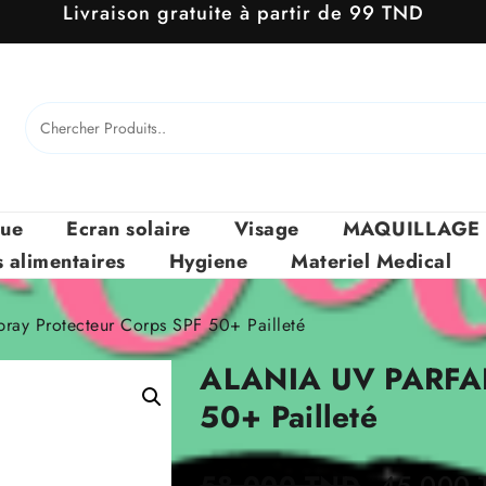
Livraison gratuite à partir de 99 TND
que
Ecran solaire
Visage
MAQUILLAGE
alimentaires
Hygiene
Materiel Medical
ay Protecteur Corps SPF 50+ Pailleté
ALANIA UV PARFAIT
50+ Pailleté
Le
58.000
TND
45.000