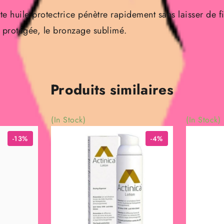
tte huile protectrice pénètre rapidement sans laisser de f
et protégée, le bronzage sublimé.
Produits similaires
(In Stock)
(In Stock)
-13%
-4%