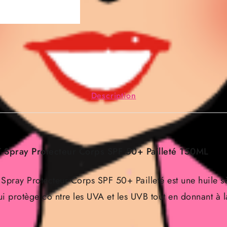
Description
Spray Protecteur Corps SPF 50+ Pailleté 150ML
ray Protecteur Corps SPF 50+ Pailleté est une huile s
qui protège co ntre les UVA et les UVB tout en donnant à l