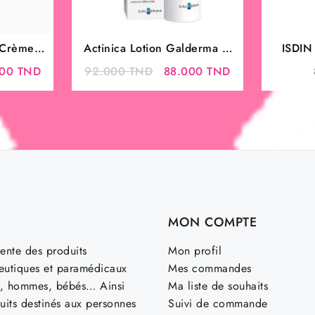
 Crème
Actinica Lotion Galderma –
ISDI
 – SPF50
Protection Solaire SPF 50+ &
TRANS
Le
Le
Le
000
TND
92.000
TND
88.000
TND
Prévention
SKI
prix
prix
prix
l
actuel
initial
actuel
:
est :
était :
est :
00 TND.
49.000 TND.
92.000 TND.
88.000 TND.
MON COMPTE
ente des produits
Mon profil
utiques et paramédicaux
Mes commandes
, hommes, bébés… Ainsi
Ma liste de souhaits
uits destinés aux personnes
Suivi de commande