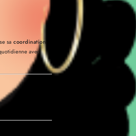
ise sa
coordination
 quotidienne avec