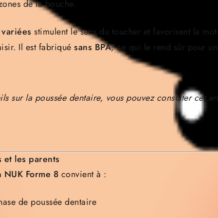
s zones de la bouche.
 variées
stimulent le sens du toucher et favorisent la motr
aisir. Il est fabriqué
sans BPA
, ce qui le rend sûr pour une
ils sur la poussée dentaire, vous pouvez consulter
cet ar
 et les parents
n NUK Forme 8
convient à :
hase de poussée dentaire