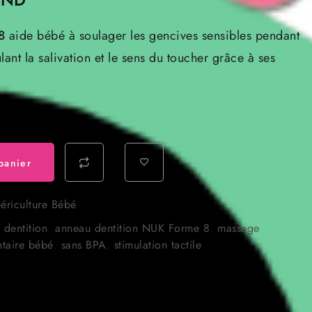
prix
8
aide bébé à soulager les gencives sensibles pendant
actuel
lant la salivation et le sens du toucher grâce à ses
est :
TND.
10.000 TND.
panier
ériculture Bébé
 dentition
,
anneau dentition NUK Forme 8
,
massage
taire bébé
,
sans BPA
,
stimulation tactile