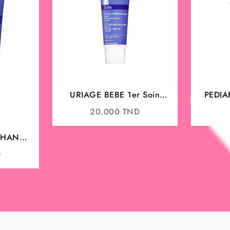
URIAGE BEBE 1er Soin
PEDIA
Croûtes de Lait 40ML
20.000
TND
 CHANGE
OIN DES
D
IÈGE