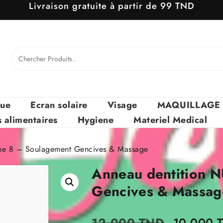
Livraison gratuite à partir de 99 TND
que
Ecran solaire
Visage
MAQUILLAGE
alimentaires
Hygiene
Materiel Medical
me 8 – Soulagement Gencives & Massage
Anneau dentition 
Gencives & Massag
Le
12.000
TND
10.000