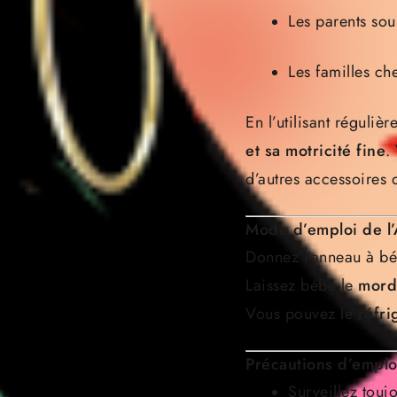
Les parents sou
Les familles che
En l’utilisant réguli
et sa motricité fine
.
d’autres accessoires
Mode d’emploi de l
Donnez l’anneau à béb
Laissez bébé le
mord
Vous pouvez le
réfri
Précautions d’emplo
Surveillez toujo