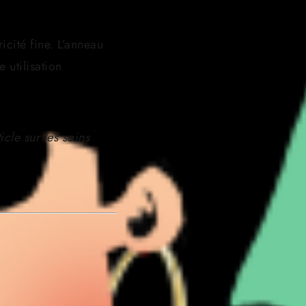
icité fine. L’anneau
 utilisation
ticle sur les soins