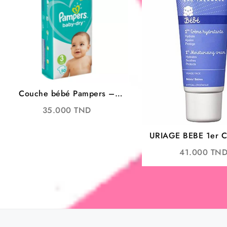
Couche bébé Pampers –
Baby Dry T3
35.000
TND
URIAGE BEBE 1er
PRÉVENTION ET S
41.000
TN
ROUGEURS DU S