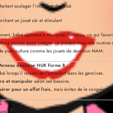
haitant soulager l’inconfort de bébé
rchant un jouet sûr et stimulant
èrement, bébé apprend à manipuler l’anneau, ce qui favor
 Vous pouvez aussi intégrer ce produit dans une routine
 de puériculture comme
les jouets de dentition MAM
.
’Anneau dentition NUK Forme 8
é lorsqu’il ressent de l’inconfort dans les gencives.
re et manipuler
selon ses besoins.
gérer pour un effet frais
, mais évitez de le congeler.
i
urs l’enfant pendant l’utilisation