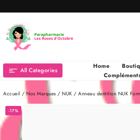
Skip
to
content
Home
Bouti
All Categories
Compléments 
Accueil
/
Nos Marques
/
NUK
/ Anneau dentition NUK For
-17%