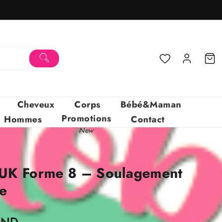
Cheveux
Corps
Bébé&Maman
Promotions
Hommes
Contact
New
NUK Forme 8 – Soulagement
e
Le
TND