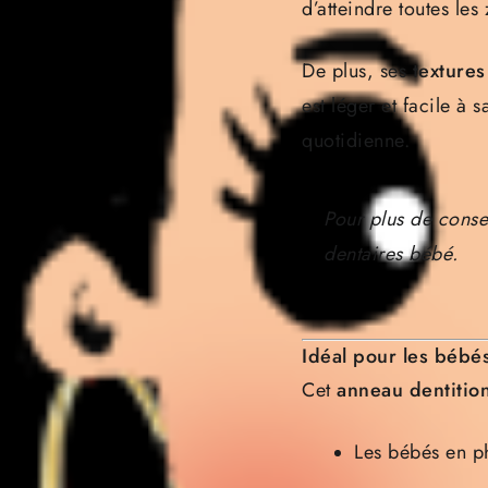
d’atteindre toutes le
De plus, ses
textures
est léger et facile à s
quotidienne.
Pour plus de conse
dentaires bébé
.
Idéal pour les bébés
Cet
anneau dentitio
Les bébés en p