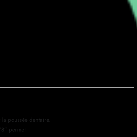
la poussée dentaire.
“8”
permet