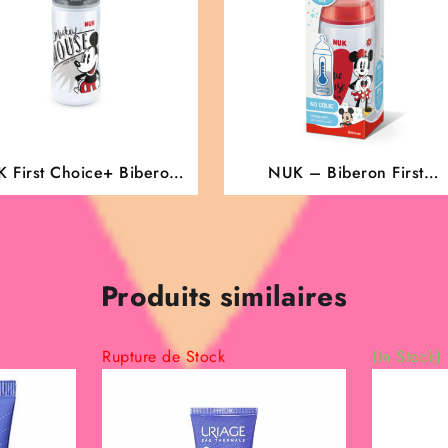
 First Choice+ Biberon
NUK – Biberon First
Disney | 6-18 mois |
Choice+ 300ml, Disney
ichage de la température
Minnie Mouse
outeille de 300 ml avec
e anti-colique | Sans BPA
tine en silicone | Mickey
Produits similaires
Mouse (gris)
Rupture de Stock
(In Stock)