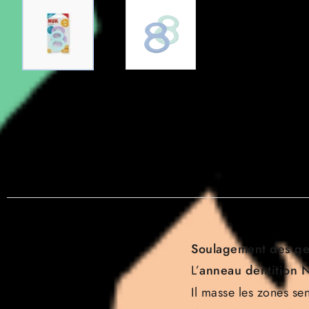
Soulagement des ge
L’
anneau dentition 
Il masse les zones sen