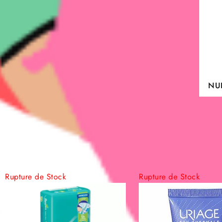
NUK
Aff
| B
valv
| té
Rupture de Stock
Rupture de Stock