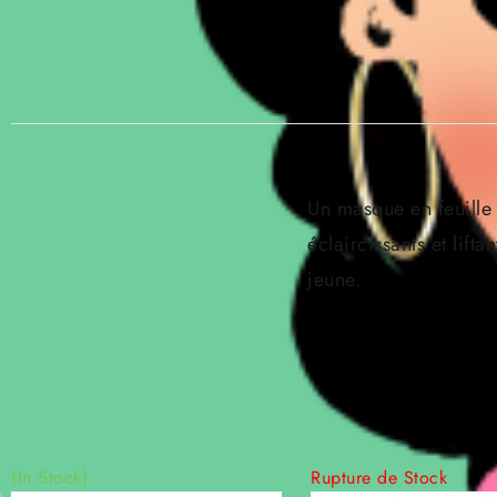
Un masque en feuille 
éclaircissants et lifta
jeune.
(In Stock)
Rupture de Stock