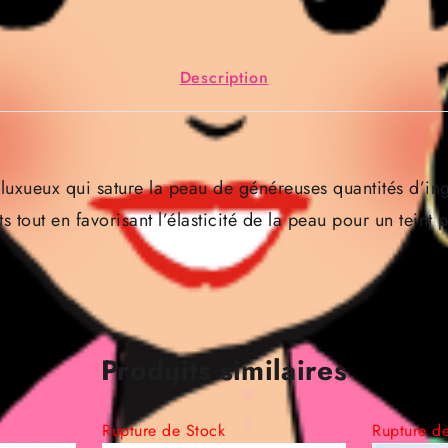
Description
luxueux qui sature la peau de généreuses quantités d’ing
nts tout en favorisant l’élasticité de la peau pour un teint p
Produits similaires
Rupture de Stock
Rupture d