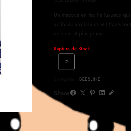
Un masque en feuille luxueux qui
actifs éclaircissants et liftants to
éclatant et plus jeune.
Rupture de Stock
Catégorie :
BEESLINE
Share