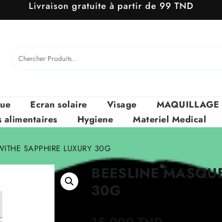
Livraison gratuite à partir de 99 TND
que
Ecran solaire
Visage
MAQUILLAGE
alimentaires
Hygiene
Materiel Medical
ITHE SAPPHIRE LUXURY 30G
BEESLINE MASQUE
30G
15.000
TND