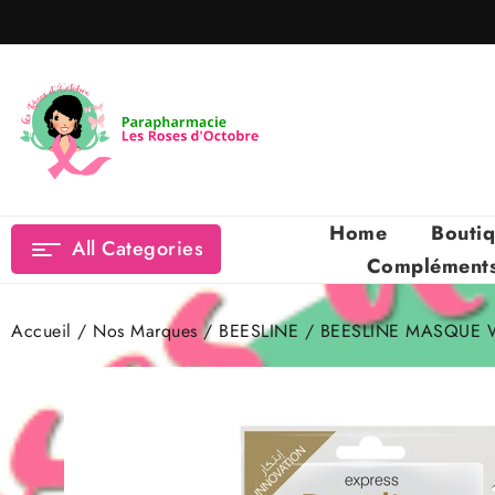
Skip
to
content
Home
Bouti
All Categories
Compléments 
Accueil
/
Nos Marques
/
BEESLINE
/ BEESLINE MASQUE W