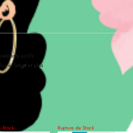
rédients actifs
lus éclatant et plus
e Stock
Rupture de Stock