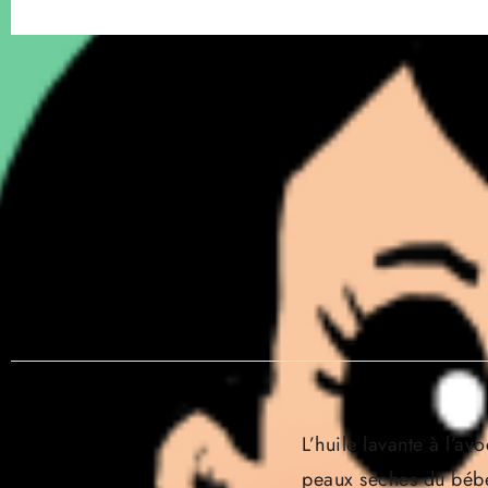
L’huile lavante à l’a
peaux sèches du bébé 