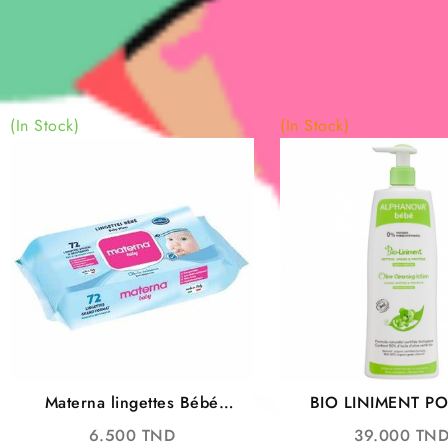
(In Stock)
(In Stock)
Materna lingettes Bébé
BIO LINIMENT PO
72pieces
CHANGE DE BÉBÉ 
6.500
TND
39.000
TN