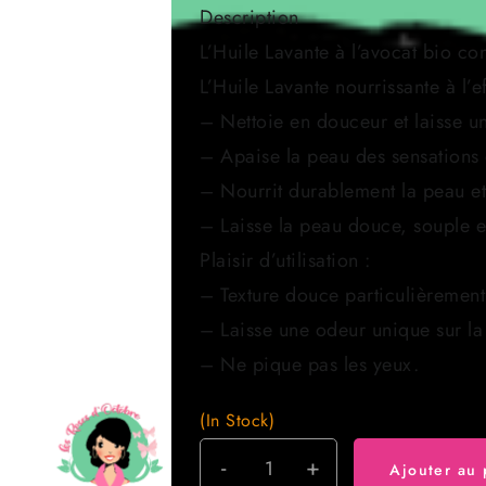
Description
L’Huile Lavante à l’avocat bio co
L’Huile Lavante nourrissante à l’eff
– Nettoie en douceur et laisse un
– Apaise la peau des sensations d
– Nourrit durablement la peau et
– Laisse la peau douce, souple e
Plaisir d’utilisation :
– Texture douce particulièrement
– Laisse une odeur unique sur la
– Ne pique pas les yeux.
(In Stock)
-
+
quantité
Ajouter au 