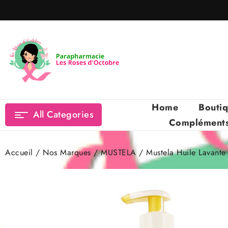
Skip
to
content
Home
Bouti
All Categories
Compléments 
Accueil
/
Nos Marques
/
MUSTELA
/ Mustela Huile Lavant