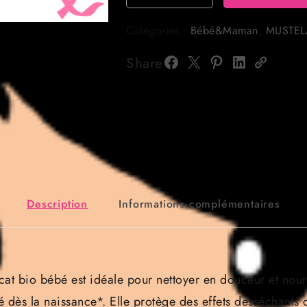
de
Mustela
Catégories :
Bébé&Maman
,
MUSTEL
Huile
Lavante
Share
Peau
Sèche
500ml
Description
Informations complémentaires
vocat bio bébé est idéale pour nettoyer en douceur et nou
dès la naissance*. Elle protège des effets desséchants d