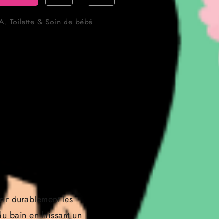
A
,
Toilette & Soin de bébé
rrir durablement les
u bain en laissant un