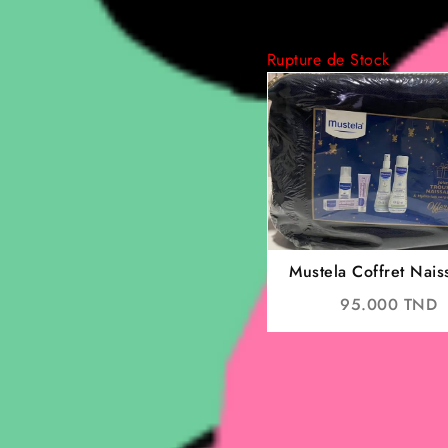
Rupture de Stock
Mustela Coffret Nai
Trousse en jea
95.000
TND