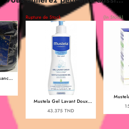
Rupture de Stock
(In Stock)
ssance
n
Mustel
Mustela Gel Lavant Doux
1
500ml
43.375
TND