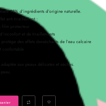
ntient 98% d’ingrédients d’origine naturelle.
et anti-tiraillement :
 film protecteur
’inconfort et de tiraillements
 protège des effets desséchants de l’eau calcaire
t confortable
 adaptée aux peaux délicates et sèches.
 peau.
panier