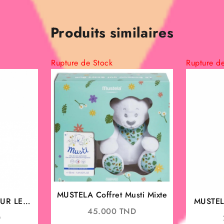
Produits similaires
Rupture de Stock
Rupture d
MUSTELA Coffret Musti Mixte
UR LE
MUSTEL
45.000
TND
500ML |
D