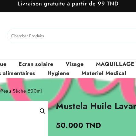
Livraison gratuite à partir de 99 TND
que
Ecran solaire
Visage
MAQUILLAGE
alimentaires
Hygiene
Materiel Medical
e Peau Sèche 500ml
Mustela Huile Lava
50.000
TND