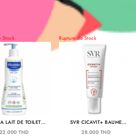
e Stock
Rupture de Stock
A LAIT DE TOILETTE
SVR CICAVIT+ BAUME
BB 200ML
PROTECTEUR LEVRES 10G
22.000
TND
28.000
TND