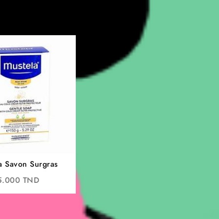
a Savon Surgras
5.000
TND