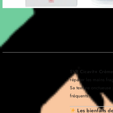
SVR Cicavit+ Crème
réparer les mains frag
Sa texture onctueuse
fréquents.
Les bienfaits 