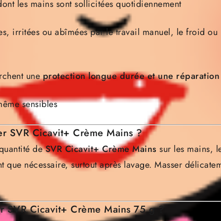
ont les mains sont sollicitées quotidiennement
s, irritées ou abîmées par le travail manuel, le froid ou 
rchent une
protection longue durée et une réparation
même sensibles
er SVR Cicavit+ Crème Mains ?
 quantité de
SVR Cicavit+ Crème Mains
sur les mains, le
nt que nécessaire, surtout après lavage. Masser délicate
ir SVR Cicavit+ Crème Mains 75 g ?