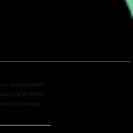
rrir profondément,
essions extérieures.
après les lavages