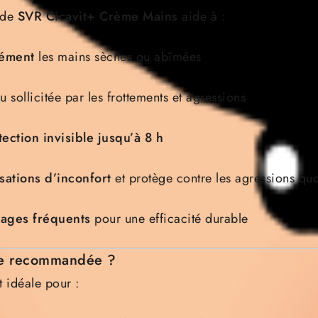
e de
SVR Cicavit+ Crème Mains
aide à :
sément
les mains sèches ou abîmées
 sollicitée par les frottements et agressions
ection invisible jusqu’à 8 h
sations d’inconfort
et protège contre les agressions qu
vages fréquents
pour une efficacité durable
lle recommandée ?
 idéale pour :