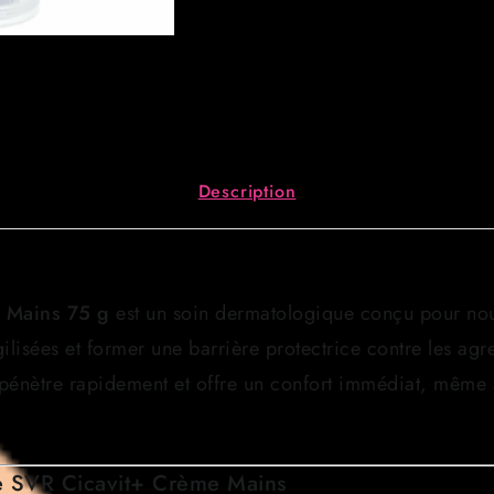
Description
 Mains 75 g
est un soin dermatologique conçu pour nou
ilisées et former une barrière protectrice contre les agr
 pénètre rapidement et offre un confort immédiat, même 
de SVR Cicavit+ Crème Mains