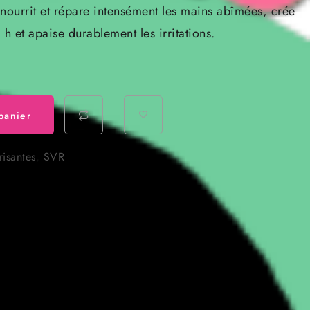
ourrit et répare intensément les mains abîmées, crée
actuel
 h et apaise durablement les irritations.
est :
 TND.
36.000 TND.
panier
risantes
,
SVR