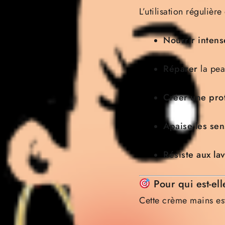
L’utilisation régulièr
Nourrir inten
Réparer
la peau
Créer une prot
Apaise les sen
Résiste aux la
Pour qui est-e
Cette crème mains est