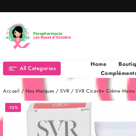
Skip
to
content
Home
Bouti
All Categories
Compléments 
Accueil
/
Nos Marques
/
SVR
/ SVR Cicavit+ Crème Mains
-10%