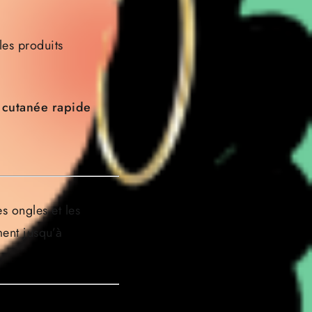
les produits
 cutanée rapide
s ongles et les
ment jusqu’à