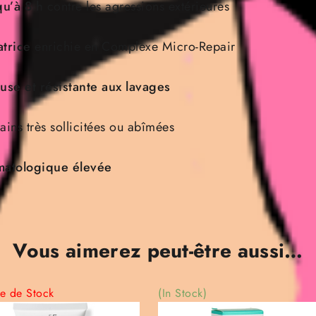
qu’à 8 h
contre les agressions extérieures
trice
enrichie en Complexe Micro-Repair
use et résistante aux lavages
ins très sollicitées ou abîmées
matologique élevée
Vous aimerez peut-être aussi…
re de Stock
(In Stock)