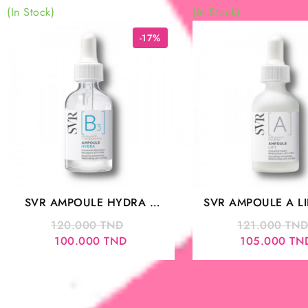
(In Stock)
(In Stock)
-17%
SVR AMPOULE HYDRA B
SVR AMPOULE A LI
30ML PEAUX SENSIBLES
CONCENTRE LISSA
Le
120.000
TND
121.000
TN
Le
prix
100.000
TND
105.000
TN
prix
initial
actuel
était :
est :
120.000 TND.
100.000 TND.