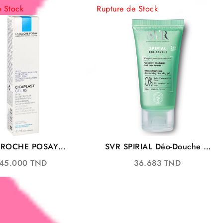
e Stock
Rupture de Stock
 ROCHE POSAY
SVR SPIRIAL Déo-Douche –
LAST GEL B5 40ML
Gel Lavant Déodorant
45.000
TND
36.683
TND
200ML