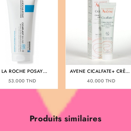
LA ROCHE POSAY
AVENE CICALFATE+ CRÈM
ICAPLAST BAUME B5+
RÉPARATRICE PROTECTRIC
53.000
TND
40.000
TND
40ML
40ML
Produits similaires