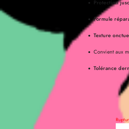
Protection jus
Formule répara
Texture onctue
Convient aux ma
Tolérance der
Ruptu