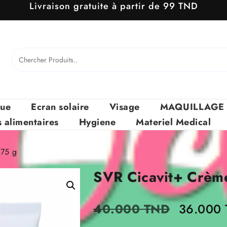
Livraison gratuite à partir de 99 TND
que
Ecran solaire
Visage
MAQUILLAGE
alimentaires
Hygiene
Materiel Medical
 75 g
SVR Cicavit+ Crèm
Le
40.000
TND
36.000
prix