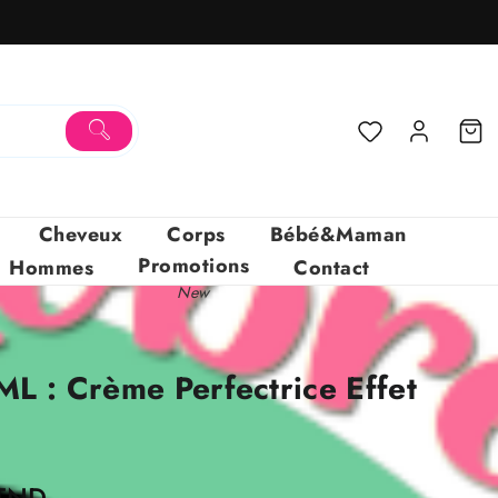
Cheveux
Corps
Bébé&Maman
Promotions
Hommes
Contact
New
ML : Crème Perfectrice Effet
Le
TND