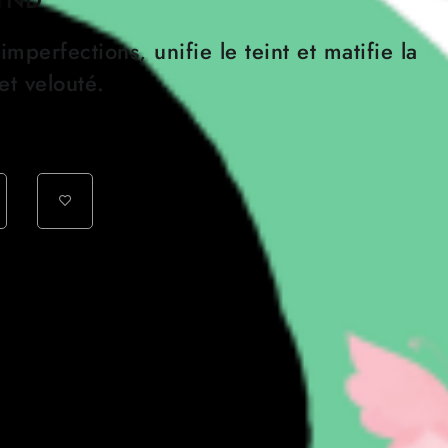
prix
imperfections, unifie le teint et matifie la
actuel
et velouté.
est :
TND.
62.000 TND.