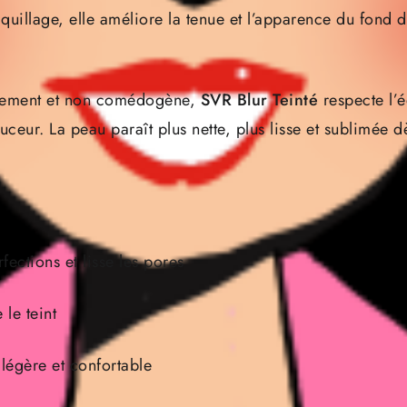
uillage, elle améliore la tenue et l’apparence du fond de 
uement et non comédogène,
SVR Blur Teinté
respecte l’é
uceur. La peau paraît plus nette, plus lisse et sublimée d
fections et lisse les pores
 le teint
légère et confortable