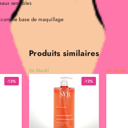
eaux sensibles
u comme base de maquillage
Produits similaires
(In Stock)
(In Stock)
-13%
-12%