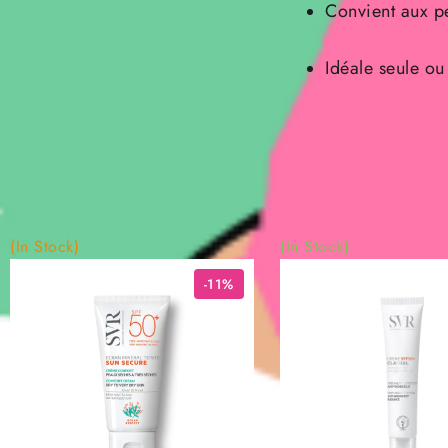
Convient aux p
Idéale seule o
(In Stock)
(In Stock)
-11%