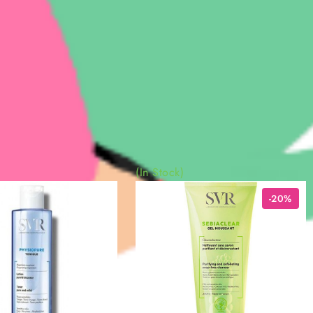
(In Stock)
-20%