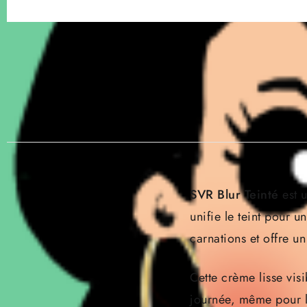
SVR Blur Teinté
est u
unifie le teint pour u
carnations et offre u
Cette crème lisse visi
journée, même pour le