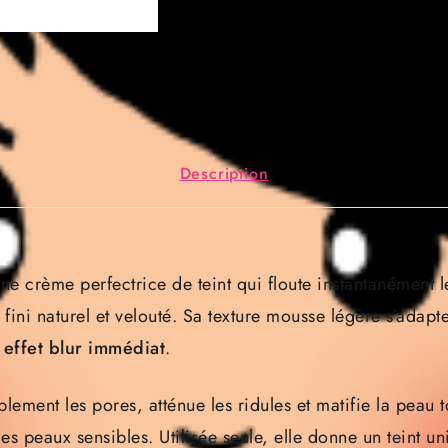
Description
ne crème perfectrice de teint qui floute instantanément l
n fini naturel et velouté. Sa texture mousse légère s’adapte
n
effet blur immédiat
.
blement les pores, atténue les ridules et matifie la peau 
s peaux sensibles. Utilisée seule, elle donne un teint u