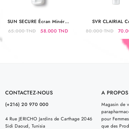
SUN SECURE Écran Minéral
SVR CLAIRIAL C
Teinté Peaux Sèche à Trés
SPF50+
Le
Le
Le
65.000
TND
58.000
TND
80.000
TND
70.
Séches
prix
prix
prix
initial
actuel
initia
était :
est :
était 
65.000 TND.
58.000 TND.
80.0
CONTACTEZ-NOUS
A PROPOS
(+216) 20 970 000
Magasin de v
parapharmace
4 Rue JERICHO Jardins de Carthage 2046
pour Femmes
Sidi Daoud, Tunisia
que des Prod