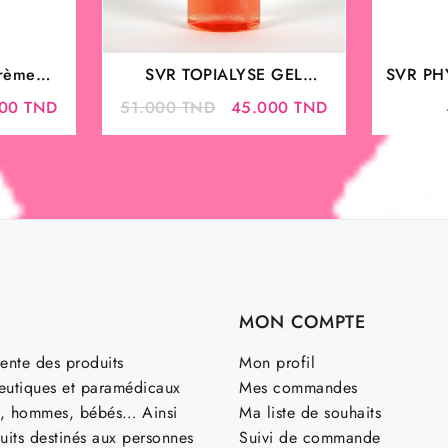
rème
SVR TOPIALYSE GEL
SVR PH
LAVANT 1L
– Lot
Le
Le
Le
000
TND
51.000
TND
45.000
TND
prix
prix
prix
l
actuel
initial
actuel
:
est :
était :
est :
00 TND.
70.000 TND.
51.000 TND.
45.000 TND.
MON COMPTE
ente des produits
Mon profil
utiques et paramédicaux
Mes commandes
, hommes, bébés… Ainsi
Ma liste de souhaits
uits destinés aux personnes
Suivi de commande