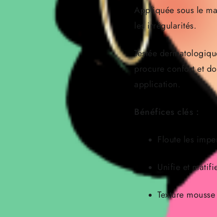
Appliquée sous le maq
les irrégularités.
Testée dermatologiq
procure confort et do
application.
Bénéfices clés :
Floute les imper
Unifie et matifie
Texture mousse 