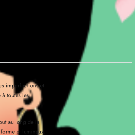
es imperfections et
 à toutes les
tout au long de la
niforme et lumineux.