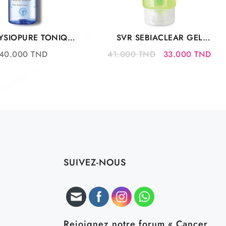
YSIOPURE TONIQUE
SVR SEBIACLEAR GEL
ion Pureté Douceur
MOUSSANT 200 ML
Le
Le
40.000
TND
41.000
TND
33.000
TND
200ML
prix
prix
initial
actu
était :
est 
41.000 TND.
33.
SUIVEZ-NOUS
Rejoignez notre forum « Cancer