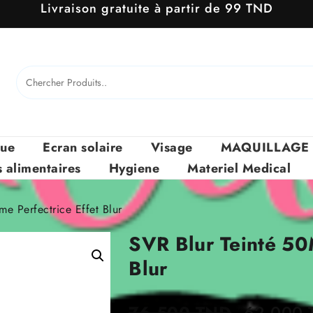
Livraison gratuite à partir de 99 TND
que
Ecran solaire
Visage
MAQUILLAGE
alimentaires
Hygiene
Materiel Medical
e Perfectrice Effet Blur
SVR Blur Teinté 50
Blur
Le
76.500
TND
62.000