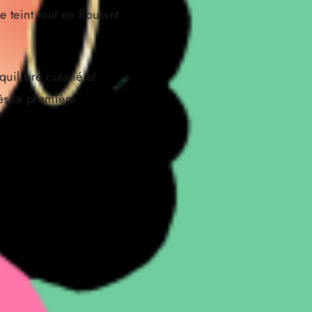
teint tout en floutant
quilibre cutané et
ès la première