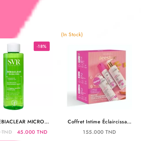
(In Stock)
-18%
EBIACLEAR MICRO-
Coffret Intime Éclaircissant
PEEL 150ML
Beesline – Soin Naturel,
Le
Le
0
TND
45.000
TND
155.000
TND
Douceur et Éclat
prix
prix