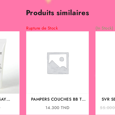
0 TND.
36.000 TND.
Produits similaires
Rupture de Stock
(In Stock)
SAY
PAMPERS COUCHES BB T1
SVR S
 BIOME
2/5KG
D
14.300
TND
55.00
R 40ML