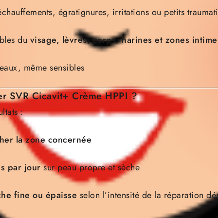
chauffements, égratignures, irritations ou petits traumat
ibles du
visage, lèvres, corps, narines et zones intim
peaux, même sensibles
er SVR Cicavit+ Crème HPPI ?
ltats :
her la zone concernée
is par jour
sur peau propre et sèche
he fine ou épaisse
selon l’intensité de la réparation dé