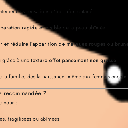
tement les sensations d’inconfort cutané
paration rapide et visible
de la peau abîmée
r et réduire l’apparition de marques rouges ou brun
u grâce à une
texture effet pansement non grasse
e la famille, dès la naissance, même aux femmes enceinte
lle recommandée ?
e pour :
ées, fragilisées ou abîmées