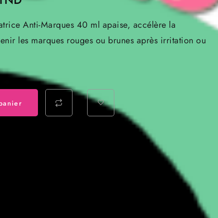
prix
rice Anti-Marques 40 ml apaise, accélère la
actuel
enir les marques rouges ou brunes après irritation ou
est :
 TND.
36.000 TND.
panier