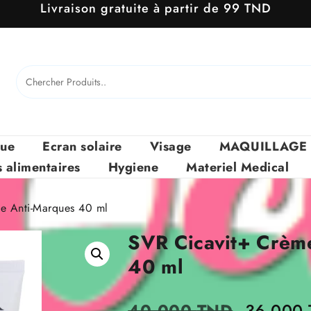
Livraison gratuite à partir de 99 TND
que
Ecran solaire
Visage
MAQUILLAGE
alimentaires
Hygiene
Materiel Medical
e Anti-Marques 40 ml
SVR Cicavit+ Crème
40 ml
Le
40.000
TND
36.000