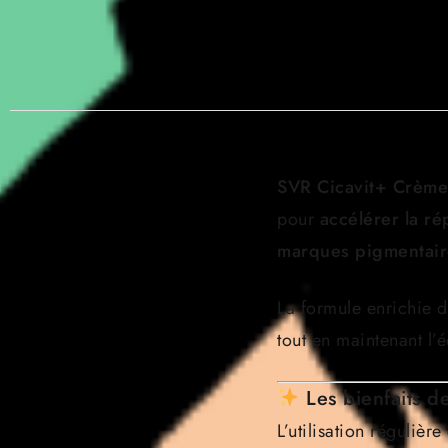
SVR Cicavit+ Crème
pour
accélérer la ré
marques pigmentair
La formule enrichie d
tout en maintenant l’
Les bienfaits 
L’utilisation régulièr