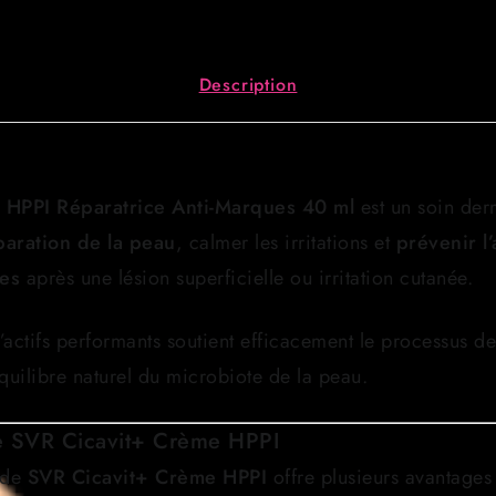
ml
Description
 HPPI Réparatrice Anti-Marques 40 ml
est un soin de
paration de la peau
, calmer les irritations et
prévenir l
es
après une lésion superficielle ou irritation cutanée.
’actifs performants soutient efficacement le processus d
équilibre naturel du microbiote de la peau.
de SVR Cicavit+ Crème HPPI
e de
SVR Cicavit+ Crème HPPI
offre plusieurs avantages 