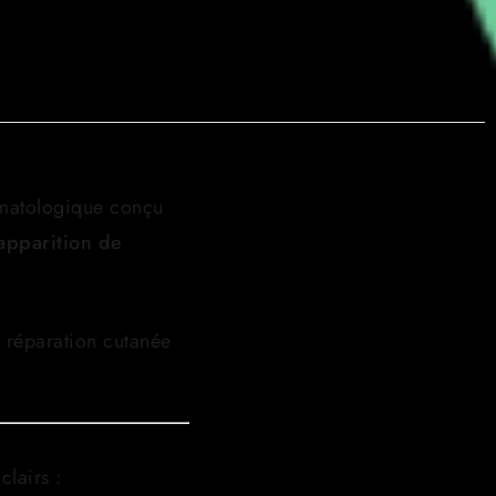
rmatologique conçu
’apparition de
e réparation cutanée
clairs :