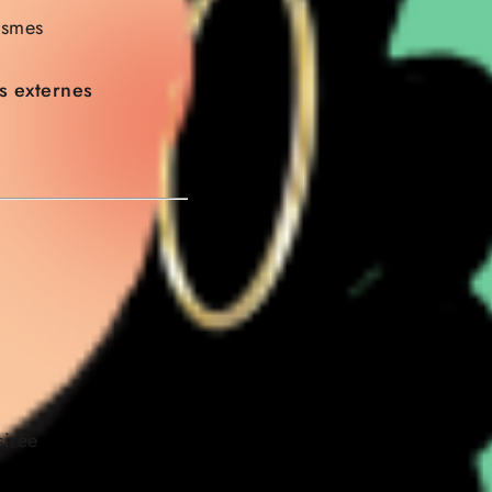
ismes
es externes
sirée