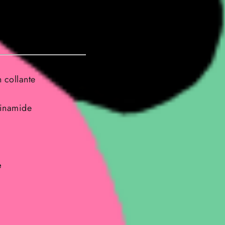
 collante
cinamide
e