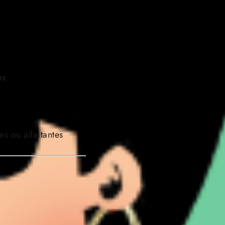
es
s ou allaitantes