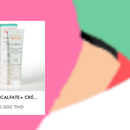
ICALFATE+ CRÈME
ICE PROTECTRICE
0.000
TND
40ML