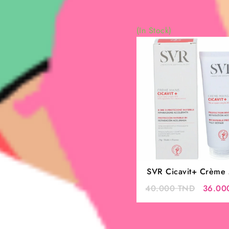
(In Stock)
SVR Cicavit+ Crème 
75 g
Le
40.000
TND
36.0
prix
initial
était :