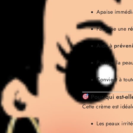
Apaise immédia
Favorise une
ré
Aide à
préveni
Protège la pea
Convient à tout
Pour qui est-e
Cette crème est idéal
Les peaux irrit