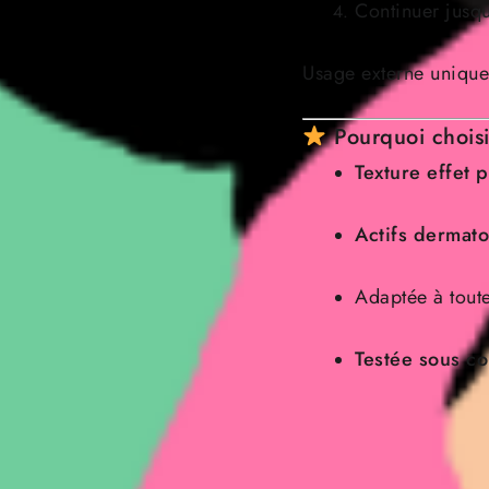
Continuer jusq
Usage externe uniqu
Pourquoi chois
Texture effet
Actifs dermato
Adaptée à toute
Testée sous c