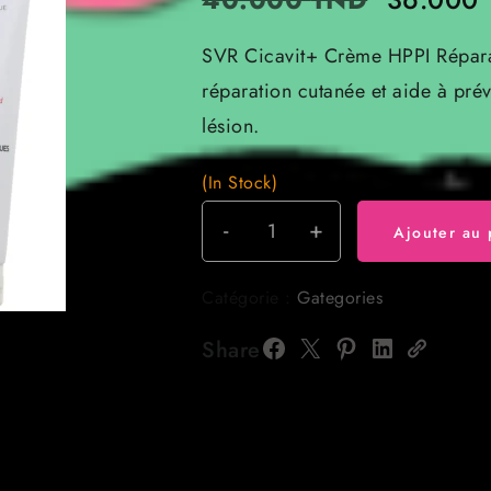
prix
SVR Cicavit+ Crème HPPI Réparat
initial
réparation cutanée et aide à prév
était :
lésion.
40.000
(In Stock)
-
+
quantité
Ajouter au 
de
SVR
Catégorie :
Gategories
Cicavit+
Crème
Share
HPPI
Réparatrice
Anti-
Marques
40