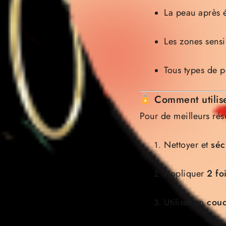
La peau après é
Les zones sens
Tous types de 
Comment utilis
Pour de meilleurs résu
Nettoyer et
séc
Appliquer
2 fo
Utiliser en
couc