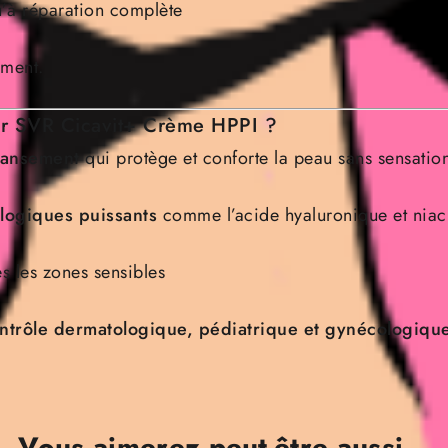
u’à réparation complète
ement.
ir SVR Cicavit+ Crème HPPI ?
 pansement
qui protège et conforte la peau sans sensation
logiques puissants
comme l’acide hyaluronique et nia
s les zones sensibles
ontrôle dermatologique, pédiatrique et gynécologiqu
Vous aimerez peut-être aussi…