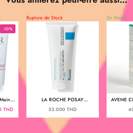
Rupture de Stock
(In Stock)
-10%
Mains
LA ROCHE POSAY
AVENE C
CICAPLAST BAUME B5+
RÉPARATR
Le
00
TND
53.000
TND
4
40ML
prix
actuel
est :