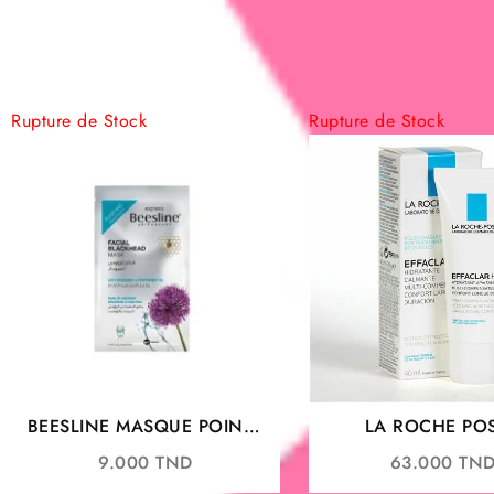
40.00
Rupture de Stock
Rupture de Stock
BEESLINE MASQUE POINTS
LA ROCHE PO
NOIRS
EFFACLAR H ISO
9.000
TND
63.000
TN
SOIN REPARATEU